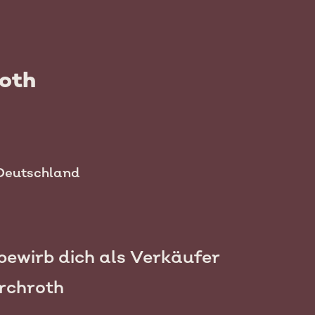
roth
 Deutschland
ewirb dich als Verkäufer
irchroth